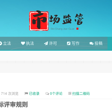
立法
执法
许可
写作
投稿
714 次浏览
已收录
0个评论
扫描二维码
标评审规则