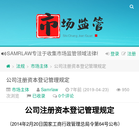
SAMRLAW专注于收集市场监管领域法律相关内容
登录
注册
法规
市场主体
公司注册资本登记管理规定
>
>
>
公司注册资本登记管理规定
市场主体
Samrlaw
7年前 (2019-04-23)
950
次浏览
已收录
0个评论
公司注册资本登记管理规定
（2014年2月20日国家工商行政管理总局令第64号公布）