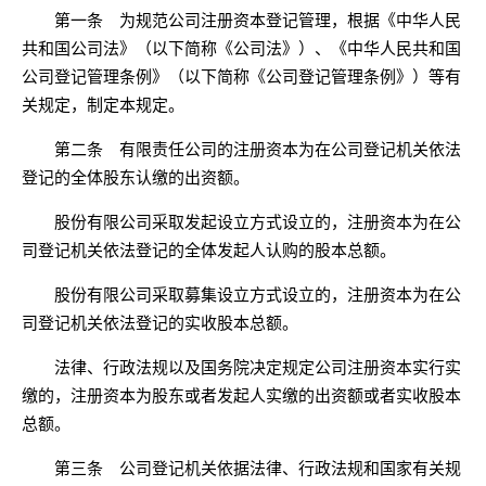
第一条 为规范公司注册资本登记管理，根据《中华人民
共和国公司法》（以下简称《公司法》）、《中华人民共和国
公司登记管理条例》（以下简称《公司登记管理条例》）等有
关规定，制定本规定。
第二条 有限责任公司的注册资本为在公司登记机关依法
登记的全体股东认缴的出资额。
股份有限公司采取发起设立方式设立的，注册资本为在公
司登记机关依法登记的全体发起人认购的股本总额。
股份有限公司采取募集设立方式设立的，注册资本为在公
司登记机关依法登记的实收股本总额。
法律、行政法规以及国务院决定规定公司注册资本实行实
缴的，注册资本为股东或者发起人实缴的出资额或者实收股本
总额。
第三条 公司登记机关依据法律、行政法规和国家有关规