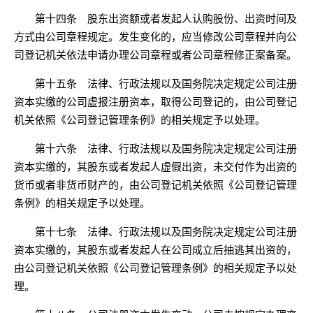
第十四条 股东出资额或者发起人认购股份、出资时间及
方式由公司章程规定。发生变化的，应当修改公司章程并向公
司登记机关依法申请办理公司章程或者公司章程修正案备案。
第十五条 法律、行政法规以及国务院决定规定公司注册
资本实缴的公司虚报注册资本，取得公司登记的，由公司登记
机关依照《公司登记管理条例》的相关规定予以处理。
第十六条 法律、行政法规以及国务院决定规定公司注册
资本实缴的，其股东或者发起人虚假出资，未交付作为出资的
货币或者非货币财产的，由公司登记机关依照《公司登记管理
条例》的相关规定予以处理。
第十七条 法律、行政法规以及国务院决定规定公司注册
资本实缴的，其股东或者发起人在公司成立后抽逃其出资的，
由公司登记机关依照《公司登记管理条例》的相关规定予以处
理。