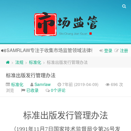
SAMRLAW专注于收集市场监管领域法律相关内容
登录
注册
法规
标准化
标准出版发行管理办法
>
>
>
标准出版发行管理办法
标准化
Samrlaw
7年前 (2019-04-09)
696 次
浏览
已收录
0个评论
标准出版发行管理办法
（
1991
年
11
月
7
日国家技术监督局令第
26
号发