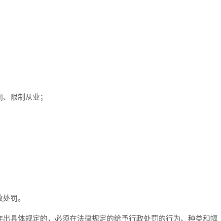
闭、限制从业；
政处罚。
作出具体规定的，必须在法律规定的给予行政处罚的行为、种类和幅