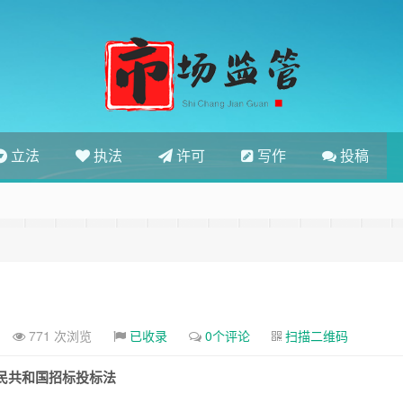
立法
执法
许可
写作
投稿
771 次浏览
已收录
0个评论
扫描二维码
民共和国招标投标法