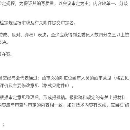
检定规程，为保证其编写质量，以会议审定为主；内容较单一、分歧
量检定规程报审稿及有关附件提交审定者。
（赞成、反对、弃权）表决，至少应获得到会委员人数四分之三以上赞
表决。
录在案。
意见需经与会代表通过；函审必须附每位函审人员的函审意见（格式见
评价及主要修改意见（格式见附件6）。
位根据审定意见整理后，形成报批稿。报批稿和规定的有关上报材料
内容应与审查时审定的内容相一致。如对技术内容有改动，应当在“编
）；